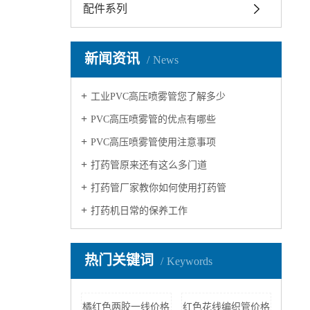
配件系列
新闻资讯
News
工业PVC高压喷雾管您了解多少
PVC高压喷雾管的优点有哪些
PVC高压喷雾管使用注意事项
打药管原来还有这么多门道
打药管厂家教你如何使用打药管
打药机日常的保养工作
热门关键词
Keywords
橘红色两胶一线价格
红色花线编织管价格