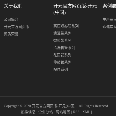
关于我们
开元官方网页版-开元
案例
(中国)
公司简介
生产车
高压喷雾管系列
开元官方网页版
仓储车
滴灌带系列
资质荣誉
微喷带系列
清洗机管系列
花园管系列
伸缩管系列
配件系列
Copyright © 2020 开元官方网页版-开元(中国) All Rights Reserved.
热推信息
|
企业分站
|
网站地图
|
RSS
|
XML
|