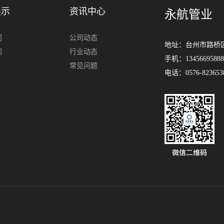
展示
资讯中心
永航管业
间
公司动态
地址：台州市路桥
间
行业动态
手机：13456695888 
常见问题
电话：0576-82365