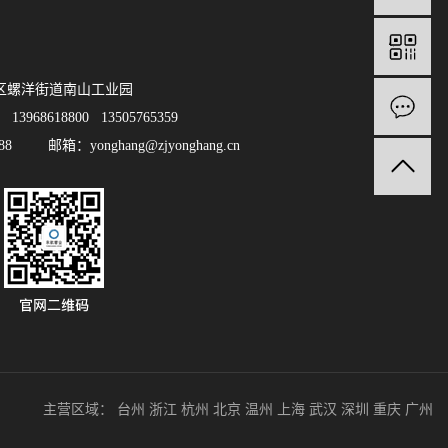
区螺洋街道南山工业园
13968618800 13505765359
388 邮箱：yonghang@zjyonghang.cn
主营区域：
台州
浙江
杭州
北京
温州
上海
武汉
深圳
重庆
广州