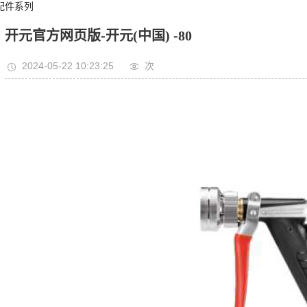
配件系列
开元官方网页版-开元(中国) -80
2024-05-22 10:23:25
次