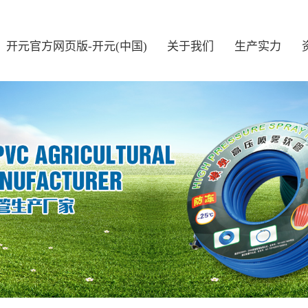
开元官方网页版-开元(中国)
关于我们
生产实力