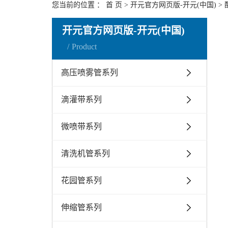
您当前的位置 ：
首 页
>
开元官方网页版-开元(中国)
>
开元官方网页版-开元(中国)
Product
高压喷雾管系列
滴灌带系列
微喷带系列
清洗机管系列
花园管系列
伸缩管系列