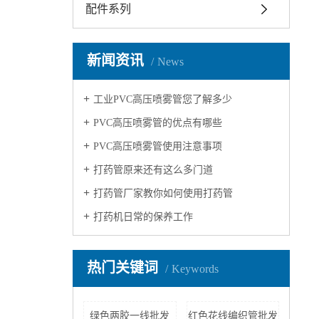
配件系列
新闻资讯
News
工业PVC高压喷雾管您了解多少
PVC高压喷雾管的优点有哪些
PVC高压喷雾管使用注意事项
打药管原来还有这么多门道
打药管厂家教你如何使用打药管
打药机日常的保养工作
热门关键词
Keywords
绿色两胶一线批发
红色花线编织管批发