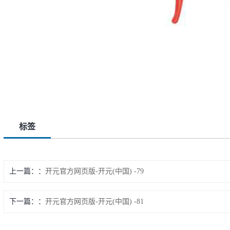
标签
上一篇：
开元官方网页版-开元(中国) -79
下一篇：
开元官方网页版-开元(中国) -81