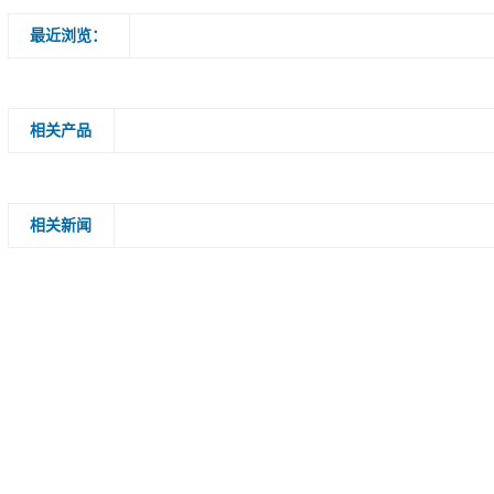
最近浏览：
相关产品
相关新闻