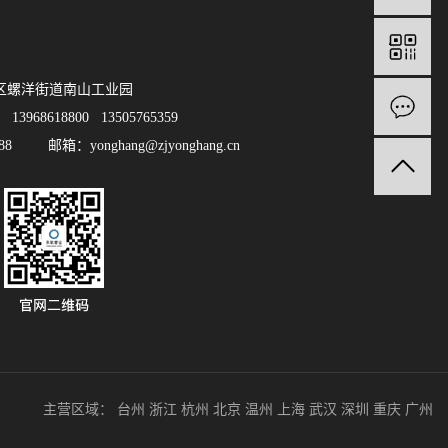
区螺洋街道南山工业园
13968618800 13505765359
388 邮箱：yonghang@zjyonghang.cn
主营区域：
台州
浙江
杭州
北京
温州
上海
武汉
深圳
重庆
广州