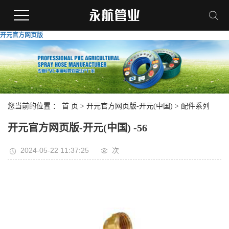
开元官方网页版
您当前的位置 ：
首 页
>
开元官方网页版-开元(中国)
>
配件系列
开元官方网页版-开元(中国) -56
2024-05-22 11:37:25
次