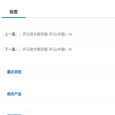
标签
上一篇：
开元官方网页版-开元(中国) -34
下一篇：
开元官方网页版-开元(中国) -36
最近浏览：
相关产品