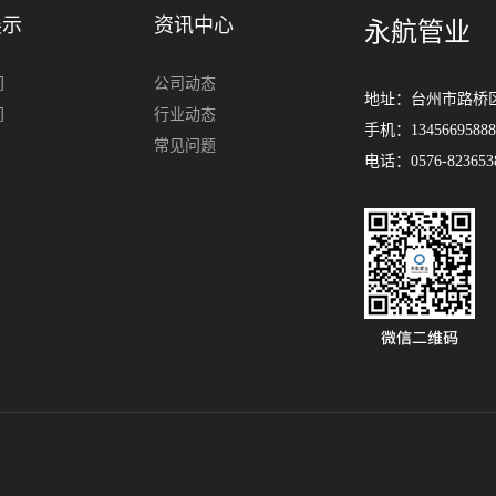
展示
资讯中心
永航管业
间
公司动态
地址：台州市路桥
间
行业动态
手机：13456695888 
常见问题
电话：0576-82365