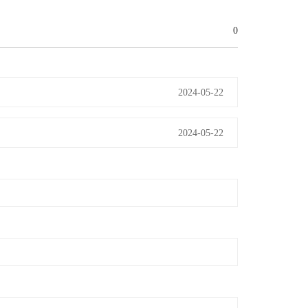
0
2024-05-22
2024-05-22