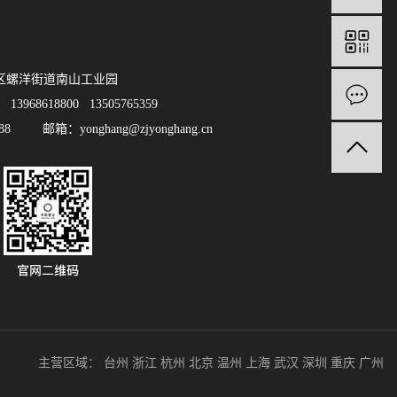
区螺洋街道南山工业园
13968618800 13505765359
388 邮箱：yonghang@zjyonghang.cn
主营区域：
台州
浙江
杭州
北京
温州
上海
武汉
深圳
重庆
广州