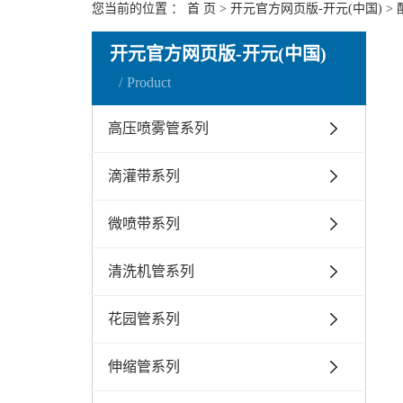
您当前的位置 ：
首 页
>
开元官方网页版-开元(中国)
>
开元官方网页版-开元(中国)
Product
高压喷雾管系列
滴灌带系列
微喷带系列
清洗机管系列
花园管系列
伸缩管系列