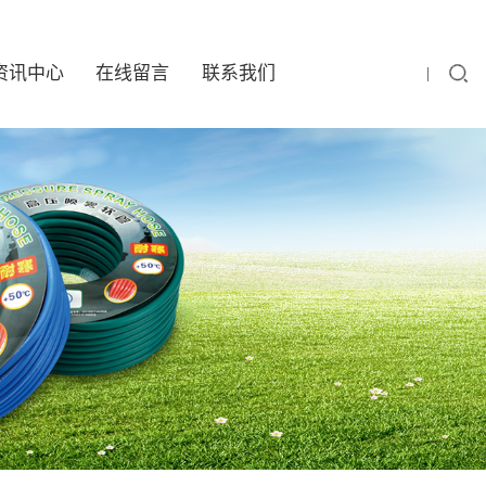
资讯中心
在线留言
联系我们