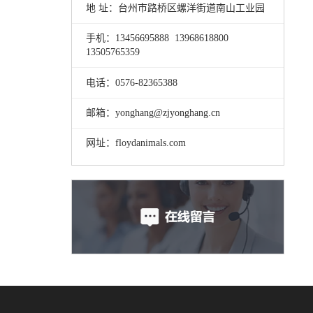
地 址：台州市路桥区螺洋街道南山工业园
手机：13456695888 13968618800
13505765359
电话：0576-82365388
邮箱：yonghang@zjyonghang.cn
网址：floydanimals.com