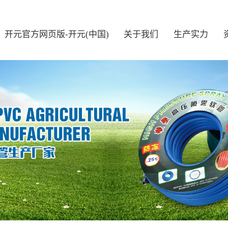
开元官方网页版-开元(中国)
关于我们
生产实力