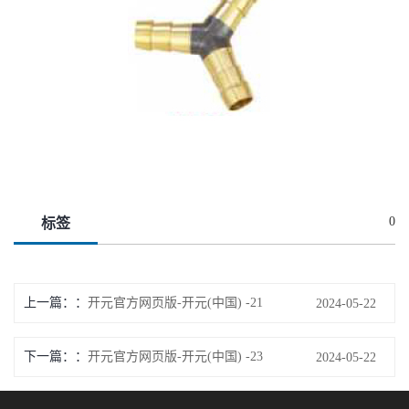
0
标签
上一篇：
开元官方网页版-开元(中国) -21
2024-05-22
下一篇：
开元官方网页版-开元(中国) -23
2024-05-22