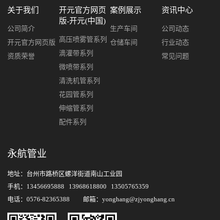
关于我们
开元官方网页
案例展示
资讯中心
版-开元(中国)
公司简介
生产车间
公司动态
高压喷雾管系列
开元官方网页版
仓储车间
行业动态
滴灌带系列
资质荣誉
常见问题
微喷带系列
清洗机管系列
花园管系列
伸缩管系列
配件系列
永航管业
地址：台州市路桥区螺洋街道南山工业园
手机：13456695888 13968618800 13505765359
电话：0576-82365388 邮箱：yonghang@zjyonghang.cn