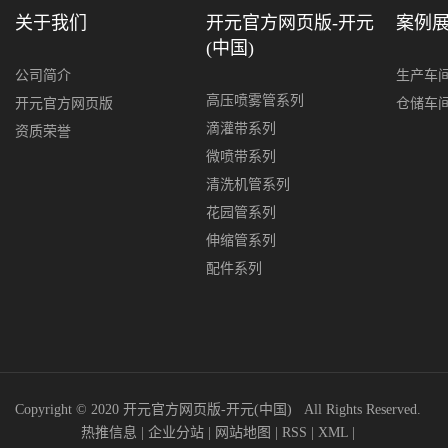
关于我们
开元官方网页版-开元
案例
(中国)
公司简介
生产车
高压喷雾管系列
开元官方网页版
仓储车
滴灌带系列
资质荣誉
微喷带系列
清洗机管系列
花园管系列
伸缩管系列
配件系列
Copyright © 2020 开元官方网页版-开元(中国) All Rights Reserved.
热推信息
|
企业分站
|
网站地图
|
RSS
|
XML
|