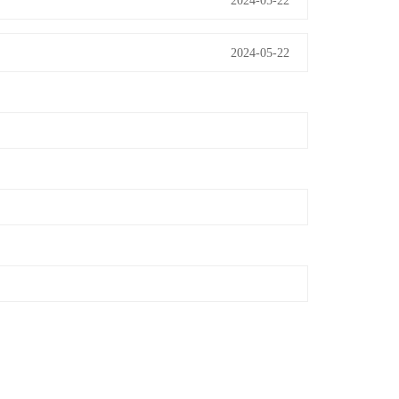
2024-05-22
2024-05-22