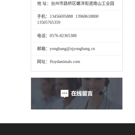
地 址：台州市路桥区螺洋街道南山工业园
手机：13456695888 13968618800
13505765359
电话：0576-82365388
邮箱：yonghang@zjyonghang.cn
网址：floydanimals.com