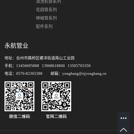
清洗机管系列
花园管系列
伸缩管系列
配件系列
永航管业
地址：台州市路桥区螺洋街道南山工业园
手机：13456695888 13968618800 13505765359
电话：0576-82365388 邮箱：yonghang@zjyonghang.cn