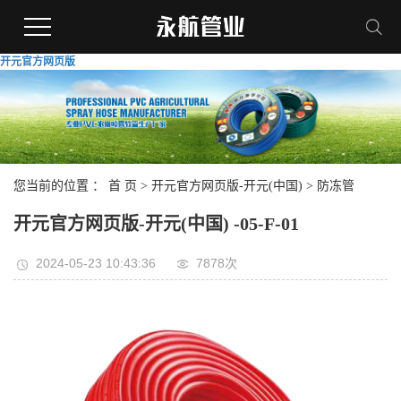
开元官方网页版
您当前的位置 ：
首 页
>
开元官方网页版-开元(中国)
>
防冻管
开元官方网页版-开元(中国) -05-F-01
2024-05-23 10:43:36
7878次