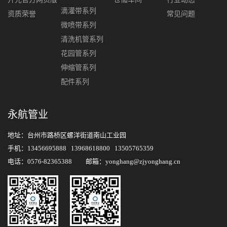
滴灌带系列
资质荣誉
常见问题
微喷带系列
清洗机管系列
花园管系列
伸缩管系列
配件系列
永航管业
地址：台州市路桥区螺洋街道南山工业园
手机：13456695888 13968618800 13505765359
电话：0576-82365388 邮箱：yonghang@zjyonghang.cn