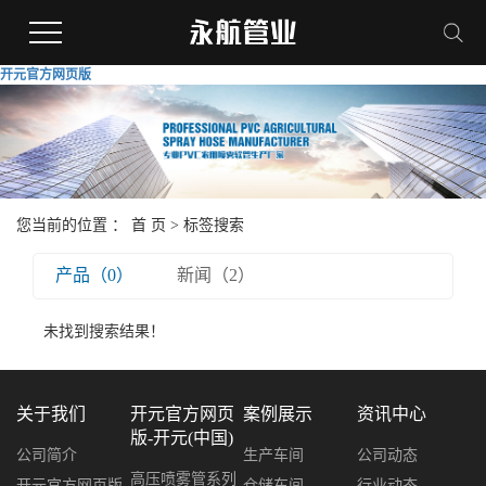
开元官方网页版
您当前的位置 ：
首 页
> 标签搜索
产品（0）
新闻（2）
未找到搜索结果！
关于我们
开元官方网页
案例展示
资讯中心
版-开元(中国)
公司简介
生产车间
公司动态
高压喷雾管系列
开元官方网页版
仓储车间
行业动态