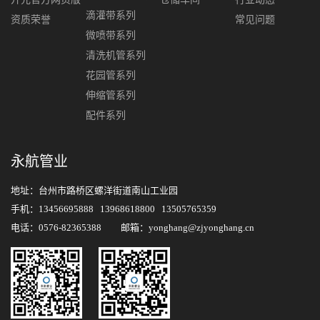
滴灌带系列
资质荣誉
常见问题
微喷带系列
清洗机管系列
花园管系列
伸缩管系列
配件系列
永航管业
地址：台州市路桥区螺洋街道南山工业园
手机：13456695888 13968618800 13505765359
电话：0576-82365388 邮箱：yonghang@zjyonghang.cn