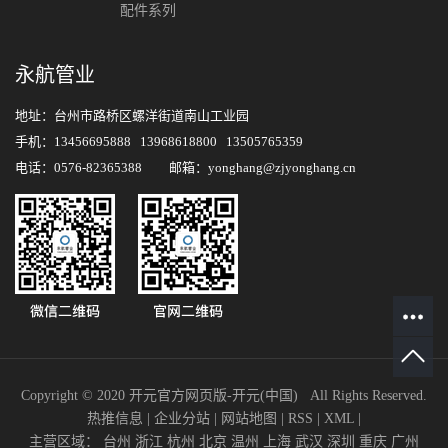
配件系列
永航管业
地址：台州市路桥区螺洋街道南山工业园
手机：13456695888 13968618800 13505765359
电话：0576-82365388 邮箱：yonghang@zjyonghang.cn
Copyright © 2020 开元官方网页版-开元(中国) All Rights Reserved.
热推信息
|
企业分站
|
网站地图
|
RSS
|
XML
|
主营区域：
台州
浙江
杭州
北京
温州
上海
武汉
深圳
重庆
广州