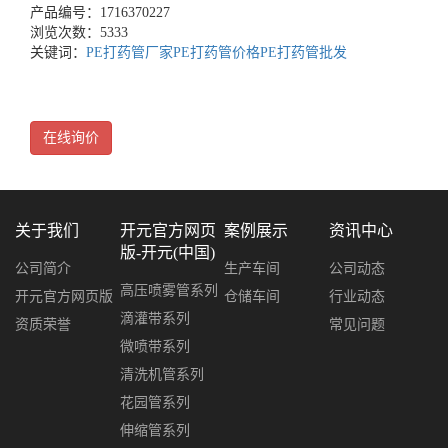
产品编号：1716370227
浏览次数：5333
关键词：
PE打药管厂家
PE打药管价格
PE打药管批发
在线询价
关于我们
开元官方网页
案例展示
资讯中心
版-开元(中国)
公司简介
生产车间
公司动态
高压喷雾管系列
开元官方网页版
仓储车间
行业动态
滴灌带系列
资质荣誉
常见问题
微喷带系列
清洗机管系列
花园管系列
伸缩管系列