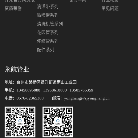
滴灌带系列
资质荣誉
常见问题
微喷带系列
清洗机管系列
花园管系列
伸缩管系列
配件系列
永航管业
地址：台州市路桥区螺洋街道南山工业园
手机：13456695888 13968618800 13505765359
电话：0576-82365388 邮箱：yonghang@zjyonghang.cn