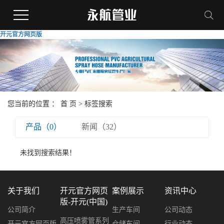
开元官方网页版
您当前的位置 ：
首 页
> 标签搜索
产品（0）
新闻（32）
未找到搜索结果！
关于我们
开元官方网页
案例展示
资讯中心
版-开元(中国)
公司简介
生产车间
公司动态
高压喷雾管系列
开元官方网页版
仓储车间
行业动态