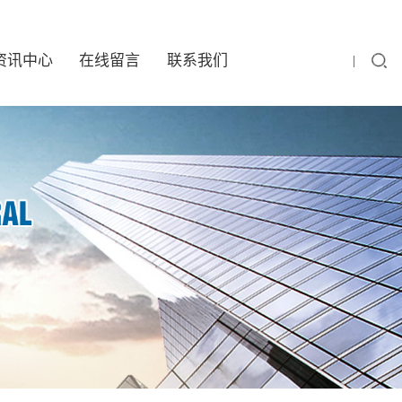
资讯中心
在线留言
联系我们