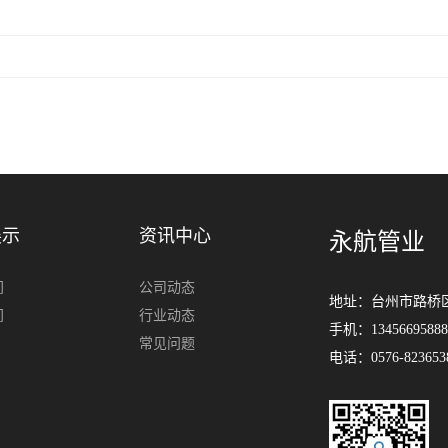
展示
资讯中心
永航管业
间
公司动态
地址：台州市路桥
间
行业动态
手机：13456695888 
常见问题
电话：0576-82365