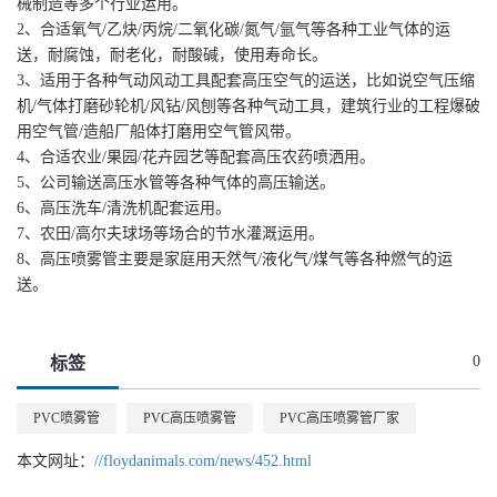
械制造等多个行业运用。
2、合适氧气/乙炔/丙烷/二氧化碳/氮气/氩气等各种工业气体的运
送，耐腐蚀，耐老化，耐酸碱，使用寿命长。
3、适用于各种气动风动工具配套高压空气的运送，比如说空气压缩
机/气体打磨砂轮机/风钻/风刨等各种气动工具，建筑行业的工程爆破
用空气管/造船厂船体打磨用空气管风带。
4、合适农业/果园/花卉园艺等配套高压农药喷洒用。
5、公司输送高压水管等各种气体的高压输送。
6、高压洗车/清洗机配套运用。
7、农田/高尔夫球场等场合的节水灌溉运用。
8、高压喷雾管主要是家庭用天然气/液化气/煤气等各种燃气的运
送。
0
标签
PVC喷雾管
PVC高压喷雾管
PVC高压喷雾管厂家
本文网址：
//floydanimals.com/news/452.html