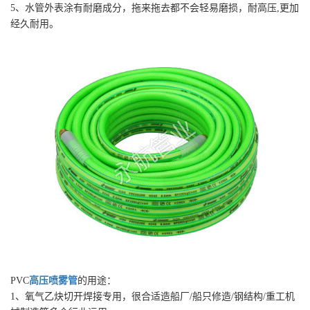
5、水管外表涂有耐磨成分，拖来拖去都不会轻易磨损，耐高压,更加
经久耐用。
PVC
高压喷雾管
的用途：
1、氧气乙炔切开焊接专用，很合适造船厂/船只修造/钢结构/重工机