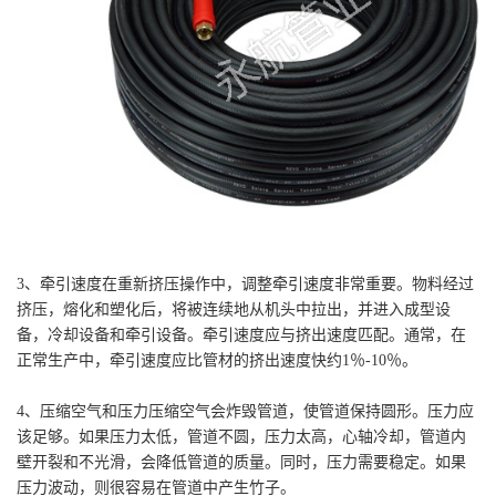
3、牵引速度在重新挤压操作中，调整牵引速度非常重要。物料经过
挤压，熔化和塑化后，将被连续地从机头中拉出，并进入成型设
备，冷却设备和牵引设备。牵引速度应与挤出速度匹配。通常，在
正常生产中，牵引速度应比管材的挤出速度快约1％-10％。
4、压缩空气和压力压缩空气会炸毁管道，使管道保持圆形。压力应
该足够。如果压力太低，管道不圆，压力太高，心轴冷却，管道内
壁开裂和不光滑，会降低管道的质量。同时，压力需要稳定。如果
压力波动，则很容易在管道中产生竹子。