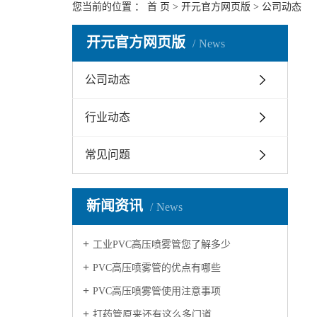
您当前的位置 ：
首 页
>
开元官方网页版
>
公司动态
开元官方网页版
News
公司动态
行业动态
常见问题
新闻资讯
News
工业PVC高压喷雾管您了解多少
PVC高压喷雾管的优点有哪些
PVC高压喷雾管使用注意事项
打药管原来还有这么多门道