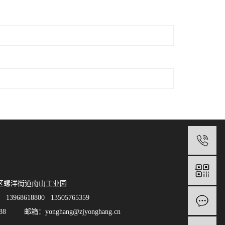
1
区螺洋街道南山工业园
13968618800 13505765359
388 邮箱：yonghang@zjyonghang.cn