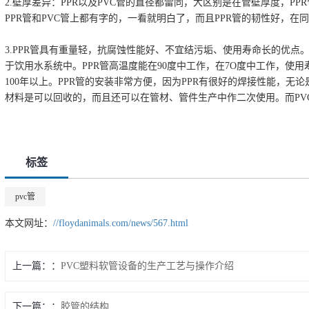
2.壁厚差异：PPR以及PVC管的直径都雷同，大区别是在管壁厚度，PPR
PPR管和PVC管上都有字的，一看就明白了，而且PPR管的韧性好，在
3.PPR管具有重量轻，抗腐蚀性能好、不宜结污垢、使用寿命长的优点
于饮用水系统中。PPR管高温度能在90度中工作，在7O度中工作，使
100年以上。PPR管的安装非常方便，因为PPR有很好的焊接性能，无
材料是可以回收的，而且还可以在管材、管件生产中作二次使用。而PV
标签
pvc管
本文网址：
//floydanimals.com/news/567.html
上一篇：
PVC塑料软管设备的生产工艺与操作介绍
下一篇：
胶管的结构