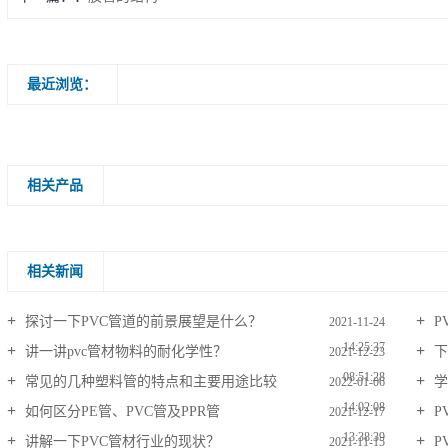
最近浏览：
相关产品
相关新闻
探讨一下PVC管道的前景展望是什么？
P
2021-11-24
14:25:37
讲一讲pvc管材物料的耐化学性？
下
2021-12-23
08:51:28
常见的几种塑料管的特点和主要用途比较
学
2022-01-06
14:02:08
如何区分PE管、PVC管及PPR管
P
2021-12-17
13:38:39
讲解一下PVC管材行业的现状？
P
2021-11-15