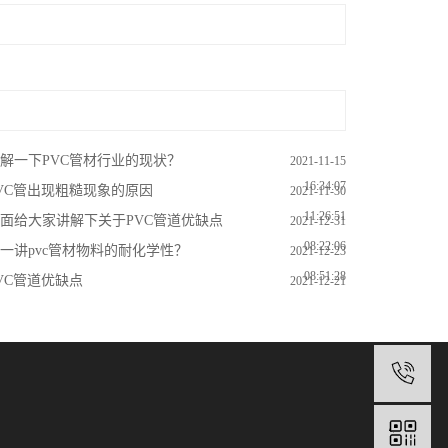
解一下PVC管材行业的现状？
2021-11-15
16:34:07
VC管出现粗糙现象的原因
2021-11-30
11:26:51
面给大家讲解下关于PVC管道优缺点
2021-12-31
08:22:06
一讲pvc管材物料的耐化学性？
2021-12-23
08:51:28
VC管道优缺点
2021-12-21
13:18:58
1