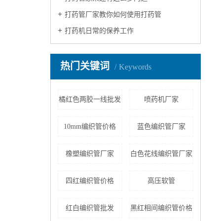
打药管厂家教你如何使用打药管
打药机日常的保养工作
热门关键词
Keywords
橘红色两胶一线批发
喷药机厂家
10mm编织管价格
蓝色编织管厂家
橡塑编织管厂家
白色花线编织管厂家
四红编织管价格
高压软管
红白编织管批发
黑红相间编织管价格