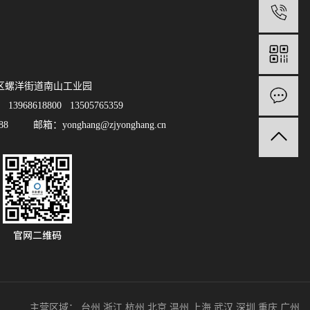
1
区螺洋街道南山工业园
13968618800 13505765359
388 邮箱：yonghang@zjyonghang.cn
主营区域：
台州
浙江
杭州
北京
温州
上海
武汉
深圳
重庆
广州