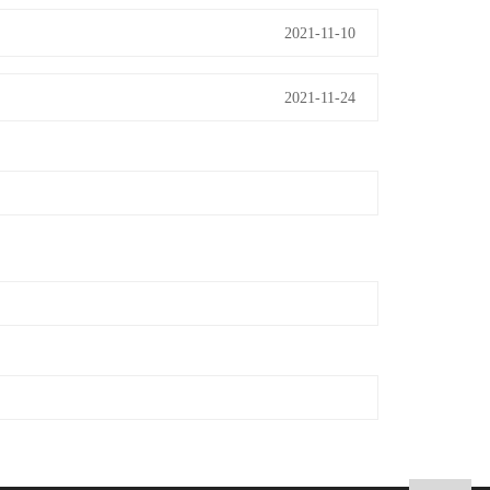
2021-11-10
2021-11-24