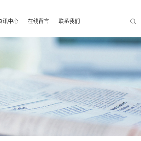
资讯中心
在线留言
联系我们