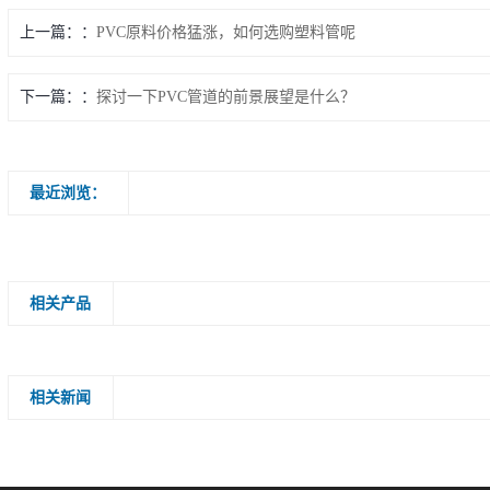
上一篇：
PVC原料价格猛涨，如何选购塑料管呢
下一篇：
探讨一下PVC管道的前景展望是什么？
最近浏览：
相关产品
相关新闻