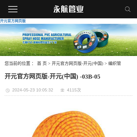
开元官方网页版
您当前的位置 ：
首 页
>
开元官方网页版-开元(中国)
>
编织管
开元官方网页版-开元(中国) -03B-05
2024-05-23 10:05:32
4115次