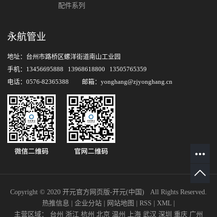
配件系列
永航管业
地址：台州市路桥区螺洋街道南山工业园
手机：13456695888 13968618800 13505765359
电话：0576-82365388 邮箱：yonghang@zjyonghang.cn
Copyright © 2020 开元官方网页版-开元(中国) All Rights Reserved.
热推信息
|
企业分站
|
网站地图
|
RSS
|
XML
|
主营区域：
台州
浙江
杭州
北京
温州
上海
武汉
深圳
重庆
广州