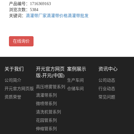
产品编号：1716369163
浏览次数：5384
关键词：
滴灌带厂家
滴灌带价格
滴灌带批发
在线询价
关于我们
开元官方网页
案例展示
资讯中心
版-开元(中国)
公司简介
生产车间
公司动态
高压喷雾管系列
开元官方网页版
仓储车间
行业动态
滴灌带系列
资质荣誉
常见问题
微喷带系列
清洗机管系列
花园管系列
伸缩管系列