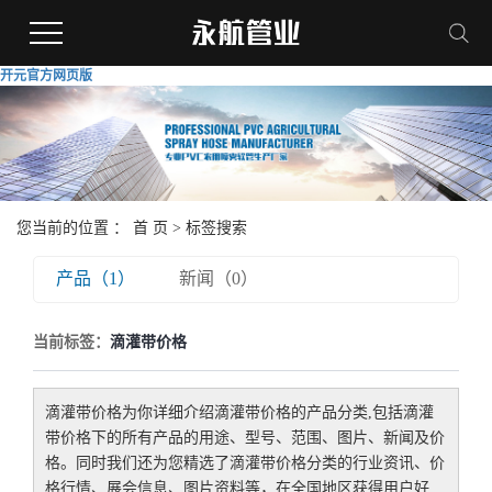
开元官方网页版
您当前的位置 ：
首 页
> 标签搜索
产品（1）
新闻（0）
当前标签：
滴灌带价格
滴灌带价格
为你详细介绍
滴灌带价格
的产品分类,包括
滴灌
带价格
下的所有产品的用途、型号、范围、图片、新闻及价
格。同时我们还为您精选了
滴灌带价格
分类的行业资讯、价
格行情、展会信息、图片资料等，在全国地区获得用户好