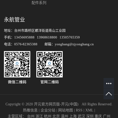
配件系列
永航管业
地址：台州市路桥区螺洋街道南山工业园
手机：13456695888 13968618800 13505765359
电话：0576-82365388 邮箱：yonghang@zjyonghang.cn
Copyright © 2020 开元官方网页版-开元(中国) All Rights Reserved.
热推信息
|
企业分站
|
网站地图
|
RSS
|
XML
|
主营区域：
台州
浙江
杭州
北京
温州
上海
武汉
深圳
重庆
广州