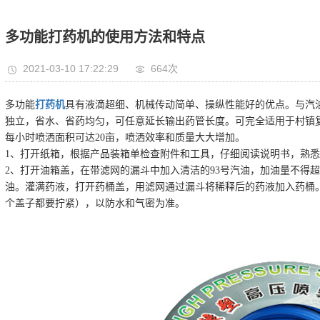
多功能打药机的使用方法和特点
2021-03-10 17:22:29
664次
多功能
打药机
具有液滴超细、机械传动简单、操纵性能好的优点。与汽
独立，省水、省药均匀，可任意延长输出药管长度。可完全适用于村镇
每小时喷洒面积可达20亩，喷洒效率和质量大大增加。
1、打开纸箱，根据产品装箱单检查附件和工具，仔细阅读说明书，熟
2、打开油箱盖，在带滤网的漏斗中加入清洁的93号汽油，加油量不得
油。灌满药液，打开药桶盖，用滤网通过漏斗将稀释后的药液加入药桶
个盖子都要拧紧），以防水和气密为准。