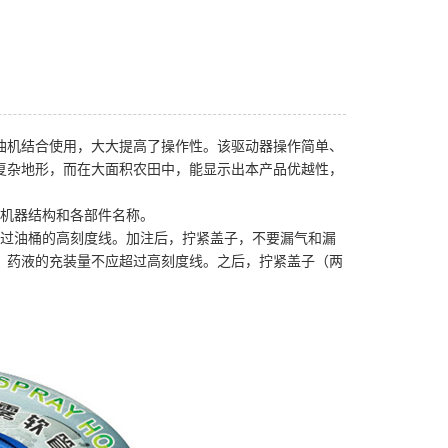
油机结合使用，大大提高了操作性。该驱动器操作简单、
复杂地形，而在大面积农田中，能显示出本产品优越性，
悉机器结构和各部件名称。
超过油桶的高刻度线。加注后，拧紧盖子，不要漏气和漏
。药液的充装量不应超过高刻度线。之后，拧紧盖子（两