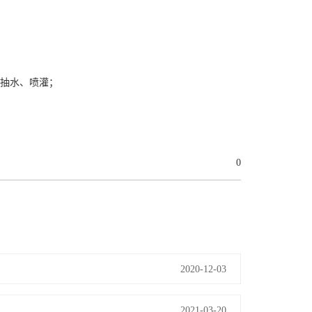
；
及抽水、喷灌；
0
2020-12-03
2021-03-20