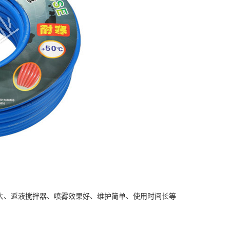
大、返液搅拌器、喷雾效果好、维护简单、使用时间长等