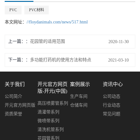
PVC
PVC材料
本文网址：
//floydanimals.com/news/517.html
上一篇：
花园管的适用范围
2020-11-30
下一篇：
多功能打药机的使用方法和特点
2021-03-10
关于我们
开元官方网页
案例展示
资讯中心
版-开元(中国)
公司简介
生产车间
公司动态
高压喷雾管系列
开元官方网页版
仓储车间
行业动态
滴灌带系列
资质荣誉
常见问题
微喷带系列
清洗机管系列
花园管系列