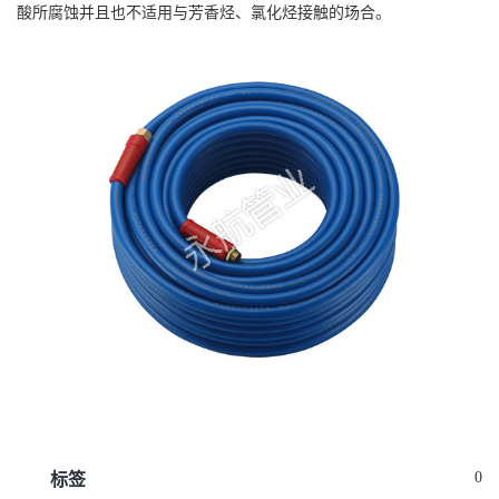
酸所腐蚀并且也不适用与芳香烃、氯化烃接触的场合。
0
标签