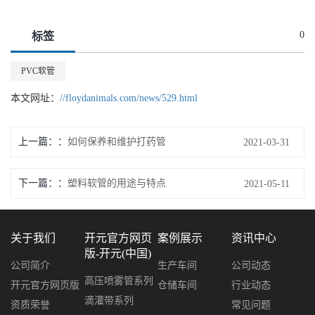
0
标签
PVC软管
本文网址：
//floydanimals.com/news/529.html
上一篇：
如何保养和维护打药管
2021-03-31
下一篇：
塑料软管的用途与特点
2021-05-11
关于我们
开元官方网页
案例展示
资讯中心
版-开元(中国)
公司简介
生产车间
公司动态
高压喷雾管系列
开元官方网页版
仓储车间
行业动态
滴灌带系列
资质荣誉
常见问题