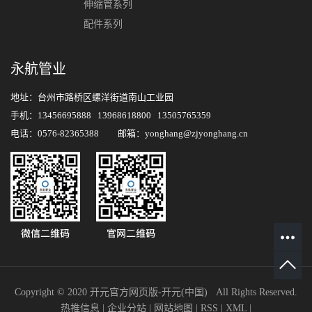
伸缩管系列
配件系列
永航管业
地址：台州市路桥区螺洋街道南山工业园
手机：13456695888 13968618800 13505765359
电话：0576-82365388 邮箱：yonghang@zjyonghang.cn
Copyright © 2020 开元官方网页版-开元(中国) All Rights Reserved.
热推信息
|
企业分站
|
网站地图
|
RSS
|
XML
|