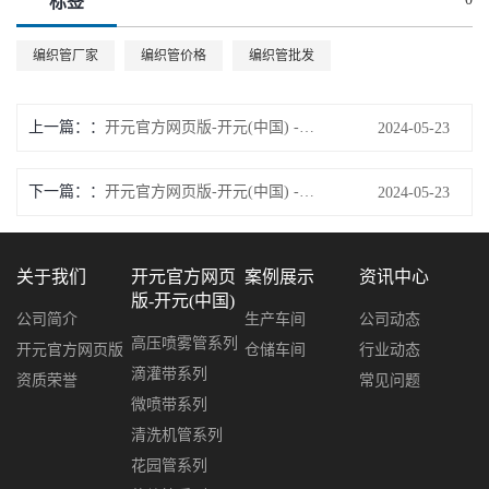
标签
编织管厂家
编织管价格
编织管批发
上一篇：
开元官方网页版-开元(中国) -05B-03
2024-05-23
下一篇：
开元官方网页版-开元(中国) -05B-05
2024-05-23
关于我们
开元官方网页
案例展示
资讯中心
版-开元(中国)
公司简介
生产车间
公司动态
高压喷雾管系列
开元官方网页版
仓储车间
行业动态
滴灌带系列
资质荣誉
常见问题
微喷带系列
清洗机管系列
花园管系列