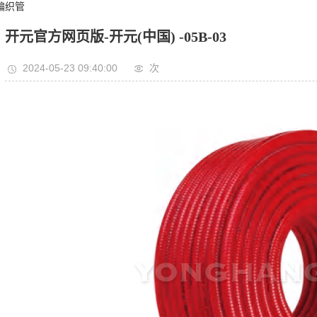
编织管
开元官方网页版-开元(中国) -05B-03
2024-05-23 09:40:00
次