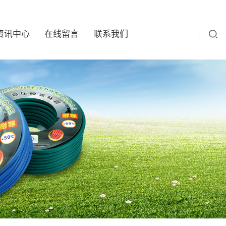
资讯中心
在线留言
联系我们