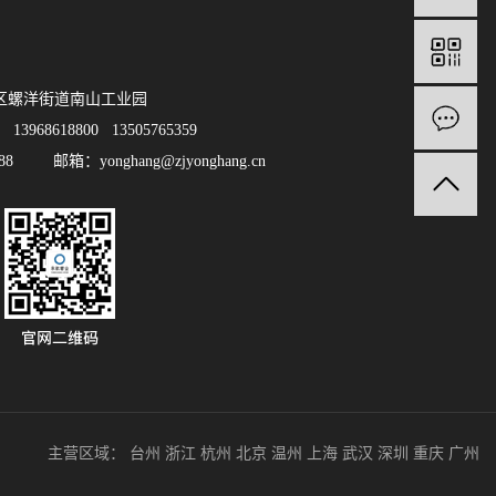
区螺洋街道南山工业园
13968618800 13505765359
388 邮箱：yonghang@zjyonghang.cn
主营区域：
台州
浙江
杭州
北京
温州
上海
武汉
深圳
重庆
广州