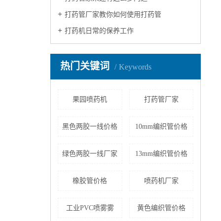
打药管厂家教你如何使用打药管
打药机日常的保养工作
热门关键词
Keywords
果园喷药机
打药管厂家
黑色两胶一线价格
10mm编织管价格
绿色两胶一线厂家
13mm编织管价格
橡胶管价格
喷药机厂家
工业PVC喷雾雾
黄色编织管价格