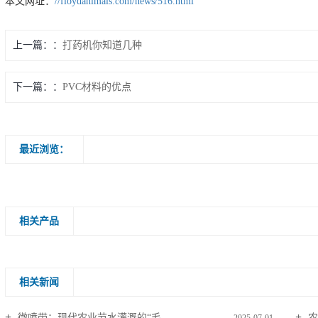
本文网址：
//floydanimals.com/news/516.html
上一篇：
打药机你知道几种
下一篇：
PVC材料的优点
最近浏览：
相关产品
相关新闻
微喷带：现代农业节水灌溉的“毛...
农
2025-07-01