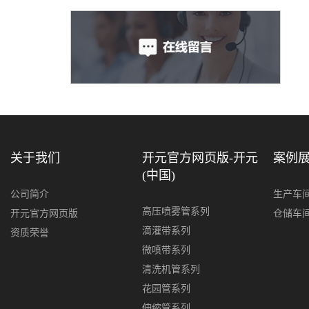
关于我们
开元官方网页版-开元
案例
(中国)
公司简介
生产车
高压喷雾管系列
开元官方网页版
仓储车
滴灌带系列
资质荣誉
微喷带系列
清洗机管系列
花园管系列
伸缩管系列