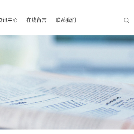
资讯中心
在线留言
联系我们