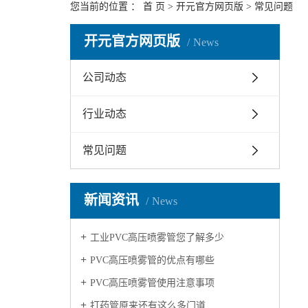
您当前的位置 ：
首 页
>
开元官方网页版
>
常见问题
开元官方网页版
News
公司动态
行业动态
常见问题
新闻资讯
News
工业PVC高压喷雾管您了解多少
PVC高压喷雾管的优点有哪些
PVC高压喷雾管使用注意事项
打药管原来还有这么多门道