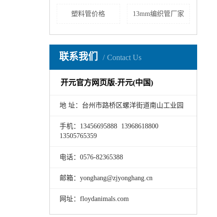
塑料管价格
13mm编织管厂家
联系我们
Contact Us
开元官方网页版-开元(中国)
地 址：台州市路桥区螺洋街道南山工业园
手机：13456695888 13968618800
13505765359
电话：0576-82365388
邮箱：yonghang@zjyonghang.cn
网址：floydanimals.com