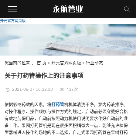
开元官方网页版
您当前的位置 ：
首 页
>
开元官方网页版
>
行业动态
关于打药管操作上的注意事项
2021-05-07 16:32:38
437次
依据影响药效的因素，将
打药管
机机体清洗干净，泵内药液排净。
对操作程序、操作顺序与操作方式的规定，启动前必须穿戴好合格
有效地劳保用品，启动前按照动力机使用说明要求作好启动前的准
备工作。果园打药管机是现在很多面积稍微大一点，能够允许植保
型器械进入操作的场地的不二选择，自走式果园打药管在果树打药