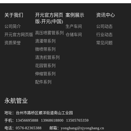
关于我们
开元官方网页
案例展示
资讯中心
版-开元(中国)
公司简介
生产车间
公司动态
高压喷雾管系列
开元官方网页版
仓储车间
行业动态
滴灌带系列
资质荣誉
常见问题
微喷带系列
清洗机管系列
花园管系列
伸缩管系列
配件系列
永航管业
地址：台州市路桥区螺洋街道南山工业园
手机：13456695888 13968618800 13505765359
电话：0576-82365388 邮箱：yonghang@zjyonghang.cn