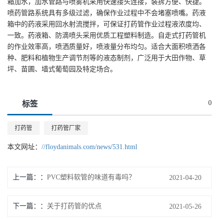
箱加水，加水管路与喷雾机采用快速接头连接，装拆方便、快捷。
喷药管路系统具有多级过滤，确保作业过程中不会堵塞喷嘴。药液
箱中的药液采用回水射流搅拌，可保证打药管作业过程液浓度均、
一致。药液箱、防滴喷头采用优质工程塑料制造。自走式打药管机
的作业效率高，喷洒质量好，喷液量分布均匀。适合大面积喷洒各
种、肥料和植物生产调节剂等的液态制剂，广泛用于大田作物、草
坪、苗圃、墙式葡萄园及特定场合。
0
标签
打药管
打药管厂家
本文网址：
//floydanimals.com/news/531.html
上一篇：
PVC塑料软管的味道有毒吗？
2021-04-20
下一篇：
关于打药管的优点
2021-05-26