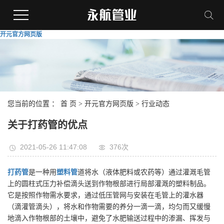
开元官方网页版
您当前的位置 ：
首 页
>
开元官方网页版
>
行业动态
关于打药管的优点
2021-05-26 11:47:08
376次
打药管
是一种用
塑料管
道将水（液体肥料或农药等）通过灌溉毛管
上的圆柱式压力补偿滴头送到作物根部进行局部灌溉的塑料制品。
它是按照作物需水要求，通过低压管网与安装在毛管上的灌水器
（滴灌管滴头），将水和作物需要的养分一滴一滴，均匀而又缓慢
地滴入作物根部的土壤中，避免了水肥输送过程中的渗漏、挥发与