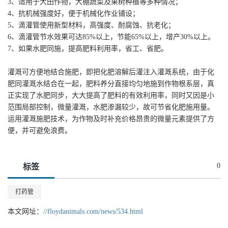
3、适用于大田作物，大棚蔬菜及果树种植等多种情况；
4、抗机械强度好，便于机械化作业铺设；
5、滴灌管使用新型材料，高强度、耐腐蚀、抗老化；
6、滴灌管节水效果可达85%以上，节能65%以上，增产30%以上。
7、如果水肥同施，提高肥料利用率，省工、省肥。
灌溉可方便地结合施肥，即把化肥溶解后灌注入灌溉系统，由于化
肥同灌溉水结合在一起，肥料养分直接均匀地施到作物根系层，真
正实现了水肥同步，大大提高了肥料的有效利用率，同时又因是小
范围局部控制，微量灌溉，水肥渗漏较少，故可节省化肥施用量。
运用灌溉施肥技术，为作物及时补充价格昂贵的微量元素提供了方
便，并可避免浪费。
0
标签
打药管
本文网址：
//floydanimals.com/news/534.html