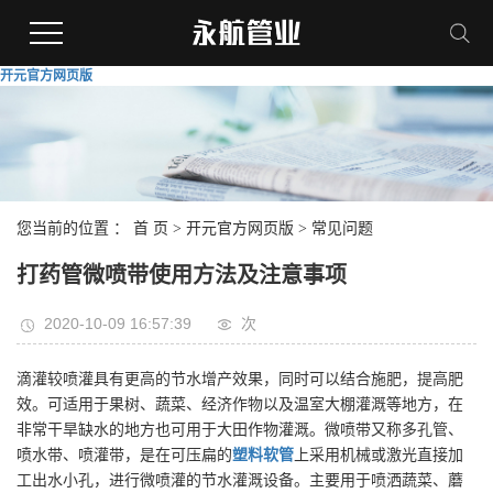
开元官方网页版
您当前的位置 ：
首 页
>
开元官方网页版
>
常见问题
打药管微喷带使用方法及注意事项
2020-10-09 16:57:39
次
滴灌较喷灌具有更高的节水增产效果，同时可以结合施肥，提高肥
效。可适用于果树、蔬菜、经济作物以及温室大棚灌溉等地方，在
非常干旱缺水的地方也可用于大田作物灌溉。微喷带又称多孔管、
喷水带、喷灌带，是在可压扁的
塑料软管
上采用机械或激光直接加
工出水小孔，进行微喷灌的节水灌溉设备。主要用于喷洒蔬菜、蘑