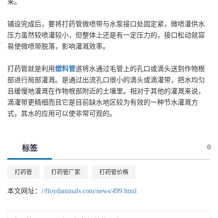
来。
铺设完成后，要将打药管微喷带与水泵接口处固定紧，微喷灌供水
压力虽然较喷灌较小，但整体上还是有一定压力的，接口松动就容
易使微喷带脱落，影响灌溉效率。
打药管就是利用
塑料管
道将水通过毛管上的孔口或滴头送到作物根
部进行局部灌溉。是通过出流孔口很小的滴头或滴灌带，把水均匀
且缓慢地灌溉在作物根部附近的土壤里。相对于其他的灌溉来说，
滴灌带更精细而且它是目前缺水地区较为有效的一种节水灌溉方
式，其水的应用可以使非常可观的。
0
标签
打药管
打药管厂家
打药管价格
本文网址：
//floydanimals.com/news/499.html