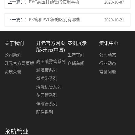
上一篇：
PVC高压打药管的使用事项
2020-10-07
下一篇：
PE管和PVC管的区别有哪些
2020-10-21
关于我们
开元官方网页
案例展示
资讯中心
版-开元(中国)
公司简介
生产车间
公司动态
高压喷雾管系列
开元官方网页版
仓储车间
行业动态
滴灌带系列
资质荣誉
常见问题
微喷带系列
清洗机管系列
花园管系列
伸缩管系列
配件系列
永航管业