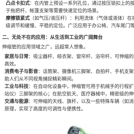
凸点卡扣式
：在内管上预设一系列孔位，通过按压锁扣上的
于拖把杆、帐篷支架等需要快速定位的场景。
摩擦锁紧式
（如气压/液压杆）：利用流体（气体或液体）在
级调节和缓慢、平稳的定位。广泛应用于办公椅、汽车尾门
二、无处不在的应用：从生活到工业的广阔舞台
伸缩管的应用领域之广，远超常人想象。
家居与日常
：吸尘器杆、晾衣架、窗帘杆、浴帘杆、可伸缩的
高效。
消费电子与影音
：话筒架、摄像机三脚架、自拍杆、手机支架
助人们从不同视角捕捉精彩瞬间。
工业与科技
：在自动化设备中，伸缩管可用于机械手的行程扩
站仪）三脚架的核心；在航空航天、医疗器械中，精密级的伸
交通与能源
：可伸缩的天线、旗杆，以及一些特殊车辆（如消
原理，实现了高度的可调性与便携性。