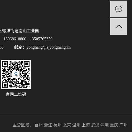
区螺洋街道南山工业园
13968618800 13505765359
388 邮箱：yonghang@zjyonghang.cn
主营区域：
台州
浙江
杭州
北京
温州
上海
武汉
深圳
重庆
广州