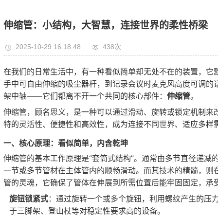
伸缩管：小结构，大智慧，连接世界的柔性桥梁
2025-10-29 16:18:48
438次
在我们的日常生活中，有一种看似简单却无处不在的装置，它
手中可自由伸缩的吸尘器杆，到记录会议时麦克风高度可调的
架中轴——它们都离不开一个共同的核心部件：
伸缩管
。
伸缩管，顾名思义，是一种可以通过滑动、旋转或锁定机制来
特的灵活性、便捷性和高效性，成为连接不同世界、适应多样需
一、核心原理：看似简单，内含乾坤
伸缩管的基本工作原理是“套筒式结构”。通常由多节直径递减
一节或多节管材在主体管内的顺畅滑动。而其技术的精髓，则
管的灵魂，它确保了管体在伸展到所需位置后能牢固固定，承
旋钮锁紧式
：通过旋转一个或多个旋钮，利用螺纹产生的压
于三脚架、登山杖等对稳定性要求高的设备。