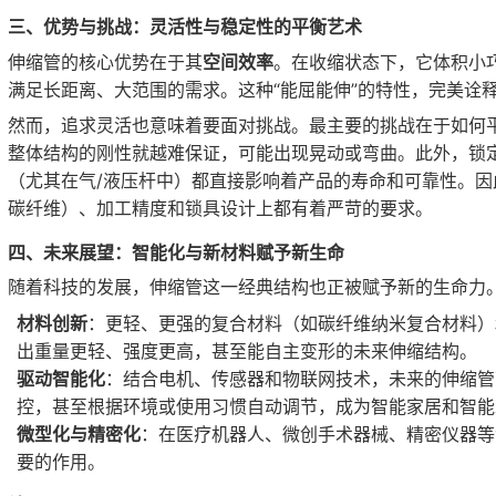
三、优势与挑战：灵活性与稳定性的平衡艺术
伸缩管的核心优势在于其
空间效率
。在收缩状态下，它体积小
满足长距离、大范围的需求。这种“能屈能伸”的特性，完美诠释
然而，追求灵活也意味着要面对挑战。最主要的挑战在于如何
整体结构的刚性就越难保证，可能出现晃动或弯曲。此外，锁
（尤其在气/液压杆中）都直接影响着产品的寿命和可靠性。
碳纤维）、加工精度和锁具设计上都有着严苛的要求。
四、未来展望：智能化与新材料赋予新生命
随着科技的发展，伸缩管这一经典结构也正被赋予新的生命力
材料创新
：更轻、更强的复合材料（如碳纤维纳米复合材料）
出重量更轻、强度更高，甚至能自主变形的未来伸缩结构。
驱动智能化
：结合电机、传感器和物联网技术，未来的伸缩管
控，甚至根据环境或使用习惯自动调节，成为智能家居和智能
微型化与精密化
：在医疗机器人、微创手术器械、精密仪器等
要的作用。