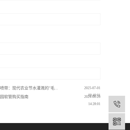
喷带：现代农业节水灌溉的“毛...
2025-07-01
09:49:01
园软管购买指南
2024-08-26
1
14:28:01