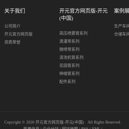
关于我们
开元官方网页版-开元
案例
(中国)
公司简介
生产车
高压喷雾管系列
开元官方网页版
仓储车
滴灌带系列
资质荣誉
微喷带系列
清洗机管系列
花园管系列
伸缩管系列
配件系列
Copyright © 2020 开元官方网页版-开元(中国) All Rights Reserved.
热推信息
|
企业分站
|
网站地图
|
RSS
|
XML
|