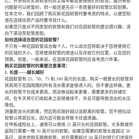
烂，许多购买劣质软管的房主每年都会更换他们的软管。虽然有些
问题是可以修复的，但一般还是先买一条质量好的软管比较划算。
在本文中，我们回顾了购买新花园软管时要考虑的特点，以便您知
道在选择优质产品时要寻找什么。
如果您只是对不同类型的软管和我们对花园软管的建议感兴趣，请
向下滚动至软管类型。
如何选择适合您的花园软管？
不只有一种花园软管适合每个人。什么适合您将取决于您将使用它
的区域的大小，您将使用软管的用途以及存放它的位置，以及您的
预算。但是，一般来说，在选择花园软管时应该考虑六件事。
购买花园软管时的重要注意事项：
1. 长度——越长越好
花园软管有 25、50、75 和 100 英尺的长度。购买一根更长的软管并
将其用于花园周围的所有浇水需求是很诱人的。但不要这样做。更
长的软管不仅成本更高，而且移动起来更重，需要更多的存储空
间，在冬天将它们收起来之前很难排干，并且可能导致流出的水压
降低。
测量距龙头的距离，然后购买刚好超过该距离的软管。您不想拉动
软管以将其拉长，因为这可能会导致卡住或泄漏。
在甲板或阳台上，通常可以使用 25 英尺长的花园软管。大多数城市
庭院只需要一根 50 英尺长的软管。如果您需要的软管长度超过 50
英尺，请考虑购买两根软管，并在需要超过 50 英尺时将它们连接在