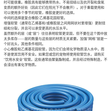
时可能很重。橡胶具有能够携带热水、不易扭结以及抗开裂和臭氧
变质的额外好处（因此它们在阳光下不会散开）。对于重载使用和
可以使用多个季节的软管，橡胶是更好的选择。
中间的选择是复合橡胶/乙烯基花园软管。
增强软管（通常在乙烯基和/或橡胶层之间用网状衬里增强）更耐扭
结和分裂，并且可以承受更高的水压水平。
虽然额外的层（或“层”）往往表明软管更坚固，但不要在这个图中放
太多库存——层的数量与这些层的材质无关紧要。加强“网格”层是一
个好兆头，其他条件相同。
小心橡胶和乙烯基花园软管，因为它们会将化学物质浸入水中，而
不是使其饮用不安全。如果您或您的宠物将使用软管饮水，请购买
“饮用水安全”软管。这些通常由聚氨酯制成，并且经过特殊制造，不
会浸出有害化学物质。