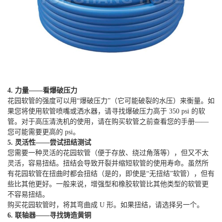
4. 力量——看爆破压力
花园软管的强度可以用“爆破压力”（它可能破裂的水压）来衡量。如
果您将使用软管喷嘴或洒水器，请寻找爆破压力高于 350 psi 的软
管。对于高压清洗机的使用，请在购买软管之前查看您的手册——
您可能需要更高的 psi。
5. 灵活性——尝试扭结测试
您需要一种灵活的花园软管（便于存放、绕过角落等），但又不太
灵活，容易扭结。扭结会导致开裂并缩短软管的使用寿命。虽然所
有花园软管在扭曲时都会扭结（是的，即使是“无扭结”软管），但有
些比其他更好。一般来说，增强型和橡胶软管比其他类型的软管更
不容易扭结。
购买花园软管时，将其弯曲成 U 形。如果扭结，请选择另一个。
6. 联轴器——寻找铸造黄铜