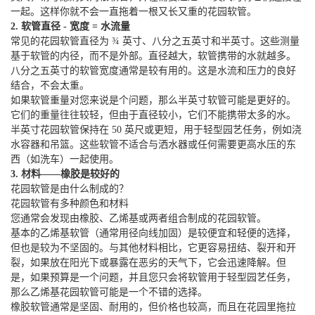
一起。这样你就不会一直拖着一根又长又重的花园软管。
2. 软管直径 - 宽度 = 水流量
常见的花园软管直径为 ¾ 英寸、八分之五英寸和半英寸。这些测量
基于软管的内径，而不是外部。直径越大，软管携带的水就越多。
八分之五英寸的软管宽度通常是较有用的。这是水流和压力的良好
结合，不会太重。
如果软管重量对您来说是个问题，那么半英寸软管可能是更好的。
它们的重量往往较轻，但由于直径较小，它们不能携带太多的水。
半英寸花园软管保持在 50 英尺或更短，用于轻型园艺任务，例如浇
水容器和吊篮。这些软管不适合与洒水器或任何需要更高水压的东
西（如洗车）一起使用。
3. 材料——橡胶是较好的
花园软管是由什么制成的？
花园软管有多种颜色和材料
您通常会发现由橡胶、乙烯基或两者组合制成的花园软管。
基本的乙烯基软管（通常用径向线加固）是较便宜和轻便的选择，
但也是较为不坚固的。与其他材料相比，它更容易扭结、裂开和开
裂，如果放在阳光下或暴露在恶劣的天气下，它会迅速降解。但
是，如果预算是一个问题，并且您只会将软管用于轻型园艺任务，
那么乙烯基花园软管可能是一个不错的选择。
橡胶软管通常是坚固、耐用的，但价格也较高，而且在花园里拖拉