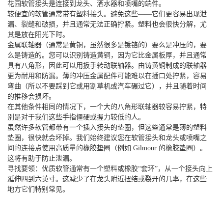
花园软管接头是连接到龙头、洒水器和喷嘴的端件。
较便宜的软管通常带有塑料接头。避免这些——它们更容易出现泄
漏、裂缝和破损，并且通常无法正确拧紧。塑料也会很快分解，尤
其是放在阳光下时。
金属联轴器（通常是黄铜，虽然很多是镀铬的）要么是冲压的，要
么是铸造的。您可以识别铸造黄铜，因为它比金属板厚，并且通常
具有八角形，因此可以用扳手转动联轴器。由铸黄铜制成的联轴器
更为耐用和防漏。薄的冲压金属配件可能难以在插口处拧紧，容易
弯曲（所以不要踩到它或用割草机或汽车碾过它），并且随着时间
的推移会损坏。
在其他条件相同的情况下，一个大的八角形联轴器较容易拧紧，特
别是对于我们这些手指僵硬或握力较低的人。
虽然许多软管都带有一个插入接头的垫圈，但这些通常是薄的塑料
垫圈，很快就会坏掉。我们始终建议您在软管接头和龙头或喷嘴之
间的连接点使用高质量的橡胶垫圈（例如 Gilmour 的橡胶垫圈）。
这将有助于防止泄漏。
寻找要领：优质软管通常有一个塑料或橡胶“套环”，从一个接头向上
延伸四到六英寸。这减少了在龙头附近扭结或裂开的几率，在这些
地方它们特别常见。