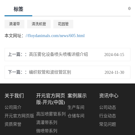
0
标签
滴灌带
清洗机管
花园管
本文网址：
//floydanimals.com/news/605.html
上一篇：
高压雾化设备喷头喷嘴详细介绍
2024-04-15
下一篇：
编织软管和波纹管区别
2024-11-30
关于我们
开元官方网页
案例展示
资讯中心
版-开元(中国)
公司简介
生产车间
公司动态
高压喷雾管系列
开元官方网页版
仓储车间
行业动态
滴灌带系列
资质荣誉
常见问题
微喷带系列