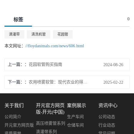
0
标签
滴灌带
清洗机管
花园管
本文网址：
//floydanimals.com/news/606.html
上一篇：
花园软管购买指南
2024-08-26
下一篇：
农用喷雾软管：现代农业的得力助手
2025-02-22
关于我们
开元官方网页
案例展示
资讯中心
版-开元(中国)
公司简介
生产车间
公司动态
高压喷雾管系列
开元官方网页版
仓储车间
行业动态
滴灌带系列
资质荣誉
常见问题