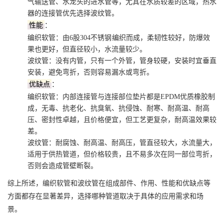
气输送管、水龙头的进水管等，尤其在水质较差的区域，热水
器的连接管优先选择波纹管。
性能
：
编织软管：由6股‌304不锈
钢
编织而成，柔韧性较好，防爆效
果也更好，但直径较小，水流量较少。
波纹管：没有内管，只有一个外管，管身较硬，安装时宜垂直
安装，避免弯折，否则容易漏水或弯折。
优缺点
：
编织软管：内部连接管与连接部位垫片都是EPDM优质橡胶制
成，无毒、抗老化、抗臭氧、抗侵蚀、耐寒、耐高温、耐高
压、密封性卓越，且价格便宜，但工艺更复杂，耐高温效果较
差。
波纹管：耐腐蚀、耐高温、耐高压，管直径较大，水流量大，
适用于供热管道，但价格较贵，且不易多次在同一部位弯折，
否则会造成管壁断裂。
综上所述，编织软管和波纹管在组成部件、作用、性能和优缺点等
方面都存在显著差异，选择哪种管道取决于具体的应用需求和场
景。‌