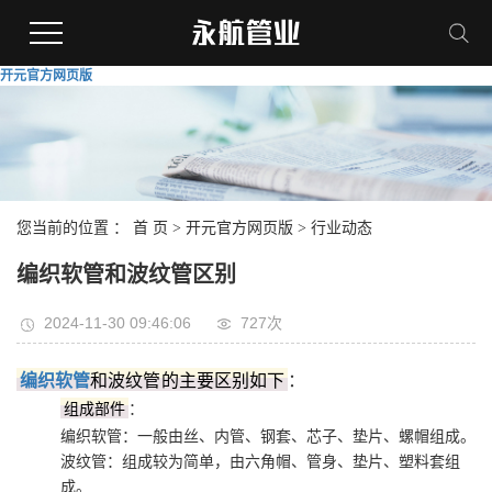
开元官方网页版
您当前的位置 ：
首 页
>
开元官方网页版
>
行业动态
编织软管和波纹管区别
2024-11-30 09:46:06
727次
编织软管
和‌波纹
管
的主要区别如下
：
组成部件
：
编织软管：一般由丝、内管、钢套、芯子、垫片、螺帽组成。‌
波纹管：组成较为简单，由六角帽、管身、垫片、塑料套组
成。